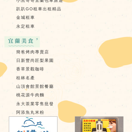
小黑哥哥宜蘭包車旅遊
趴趴GO租車出租精品
金城租車
永定租車
簡爸烤肉專賣店
日新豐尚匠梨果園
香草景觀咖啡
桂林名產
山頂會館景館餐廳
桃花源牛肉麵
永大茶業零售批發
阿添魚丸米粉