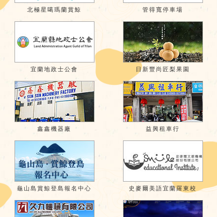
北極星噶瑪蘭賞鯨
管得寬停車場
宜蘭地政士公會
日新豐尚匠梨果園
鑫鑫機器廠
益興租車行
龜山島賞鯨登島報名中心
史麥爾美語宜蘭羅東校