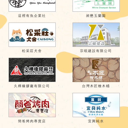
這裡有魚企業社
昶懋玉蘭園
松采莊犬舍
宗硯建設有限公司
久樺橡膠廠有限公司
台灣木匠檜木桶
簡爸烤肉專賣店
宜興純水