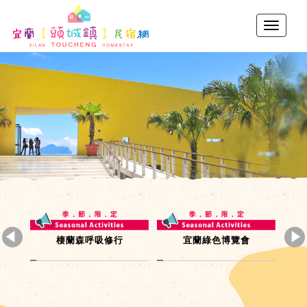
跑者天國
秋高氣爽露營去
太