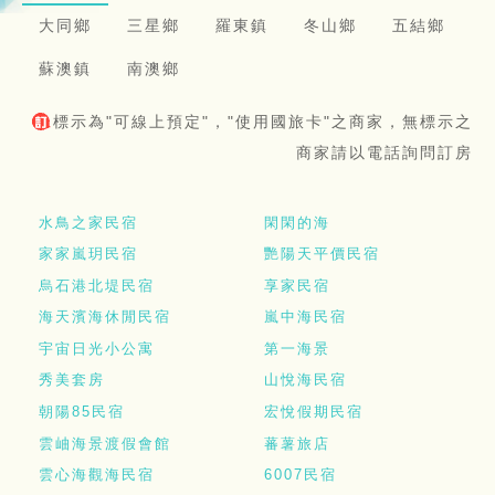
大同鄉
三星鄉
羅東鎮
冬山鄉
五結鄉
蘇澳鎮
南澳鄉
標示為"可線上預定"，"使用國旅卡"之商家，無標示之
商家請以電話詢問訂房
水鳥之家民宿
閑閑的海
家家嵐玥民宿
艷陽天平價民宿
烏石港北堤民宿
享家民宿
海天濱海休閒民宿
嵐中海民宿
宇宙日光小公寓
第一海景
秀美套房
山悅海民宿
朝陽85民宿
宏悅假期民宿
雲岫海景渡假會館
蕃薯旅店
雲心海觀海民宿
6007民宿