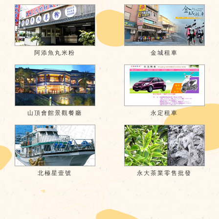
阿添魚丸米粉
金城租車
山頂會館景觀餐廳
永定租車
北極星壹號
永大茶業零售批發