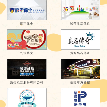
龍翔保全
誠萍生活傢俱
九號藝文
賞鯨烏石傳奇
榮德紙器股份有限公司
基隆港海產樓