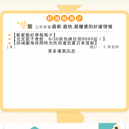
➜
【船家藝好康報報🎉】
➜
【北宜親子會館，6/30前包棟住宿9000起！】
➜
【頭城蘭海休閒時光民宿邀您夏日來賞鯨】
|
1
|
總計： 3 筆資料
更多優惠訊息...