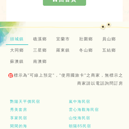
頭城鎮
礁溪鄉
宜蘭市
壯圍鄉
員山鄉
大同鄉
三星鄉
羅東鎮
冬山鄉
五結鄉
蘇澳鎮
南澳鄉
標示為"可線上預定"，"使用國旅卡"之商家，無標示之
商家請以電話詢問訂房
艷陽天平價民宿
嵐中海民宿
秀美套房
雲心海觀海民宿
享家民宿
山悅海民宿
閑閑的海
朝陽85民宿