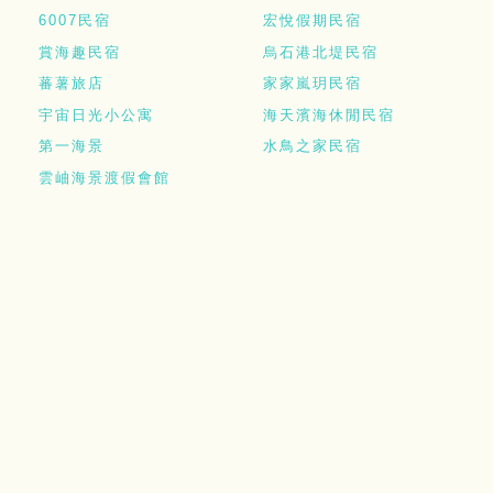
6007民宿
宏悅假期民宿
賞海趣民宿
烏石港北堤民宿
蕃薯旅店
家家嵐玥民宿
宇宙日光小公寓
海天濱海休閒民宿
第一海景
水鳥之家民宿
雲岫海景渡假會館