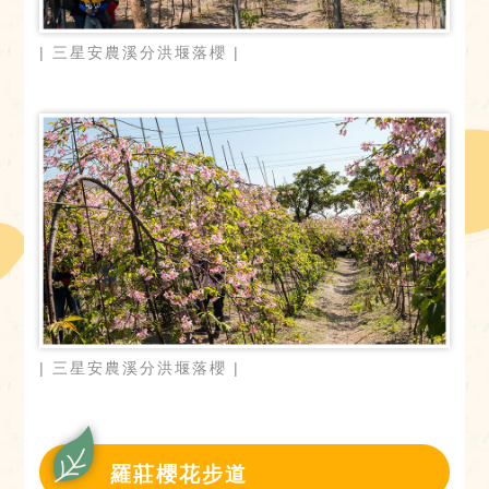
| 三星安農溪分洪堰落櫻 |
| 三星安農溪分洪堰落櫻 |
羅莊櫻花步道