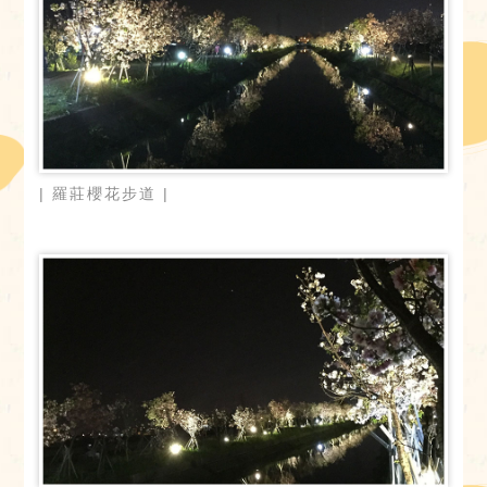
| 羅莊櫻花步道 |