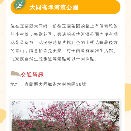
大同崙埤河濱公園
位在宜蘭縣大同鄉，前往玉蘭茶園的路上有個泰雅族
的小村落，每到花季，旁邊的崙埤河濱公園內便有櫻
花朵朵綻放，花況好時整片桃紅色的山櫻花映著後方
的青山，隨意拍皆是美景，村子內還有泰雅生活館、
九寮溪自然生態步道等景點可以一同採點。
交通資訊
地址：宜蘭縣大同鄉崙埤村朝陽38號