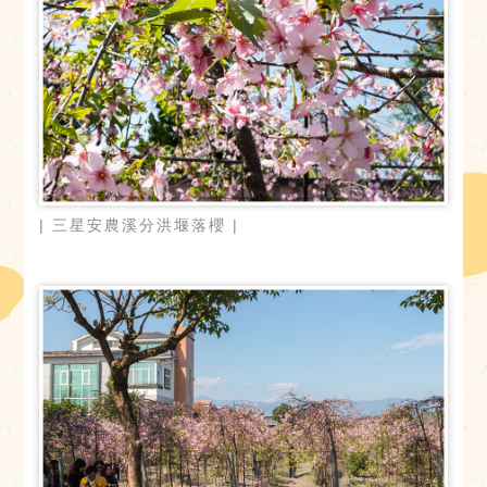
| 三星安農溪分洪堰落櫻 |