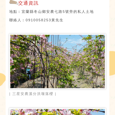
交通資訊
地點︰宜蘭縣冬山鄉安農七路5號旁的私人土地
聯絡人︰0910058253黃先生
| 三星安農溪分洪堰落櫻 |