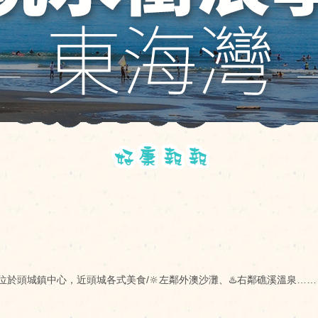
，
位於頭城鎮中心，近頭城各式美食/🔆左鄰外澳沙灘、♨️右鄰礁溪溫泉……