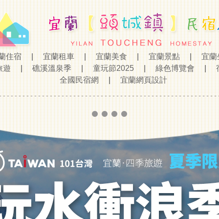
蘭住宿
|
宜蘭租車
|
宜蘭美食
|
宜蘭景點
|
宜蘭
旅遊
|
礁溪溫泉季
|
童玩節2025
|
綠色博覽會
|
宿
全國民宿網
|
宜蘭網頁設計