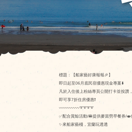
標題：【船家藝好康報報🎉】
即日起至06月底民宿優惠現金專案⬇️
凡於入住後上粉絲專頁公開打卡並按讚
即可享7折住房優惠❗️
〰️〰️〰️〰️〰️➰➰➰➰
✅配合賞鯨活動/🍔提供麥當勞早餐券/
✨來船家藝棧，宜蘭玩透透