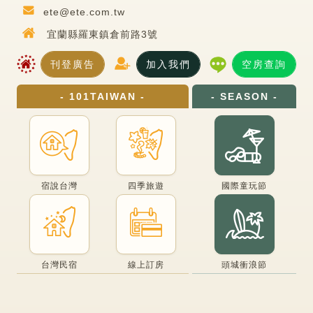
ete@ete.com.tw
宜蘭縣羅東鎮倉前路3號
刊登廣告
加入我們
空房查詢
- 101TAIWAN -
- SEASON -
宿說台灣
四季旅遊
國際童玩節
台灣民宿
線上訂房
頭城衝浪節