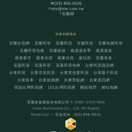
(03) 956-5626
☎
ete@ete.com.tw
✉
📍
宜蘭縣
旅遊相關連結
/
/
/
/
宜蘭住宿網
宜蘭民宿
宜蘭民宿
宜蘭民宿
宜蘭包棟民宿
/
/
/
/
/
宜蘭民宿包棟
宜蘭旅遊
礁溪溫泉季
礁溪溫泉
/
/
/
/
/
羅東夜市
羅東住宿
羅東住宿
童玩節
宜蘭美食
/
/
/
/
花蓮民宿
花蓮民宿
花蓮民宿包棟
台東民宿資訊網
/
/
/
/
台東民宿
台東市區民宿
台東背包客民宿
台東親子民宿
/
/
/
/
台東租車
台東旅遊網
台東景點網
台東資訊網
/
/
/
宿說台灣民宿網
101台灣民宿網
關於我們
網站地圖
景騰多媒體股份有限公司
© 2000–
2026
Web
View Multimedia Co., Ltd. All Rights
Reserved ｜ 客服專線：
(03) 956-5626