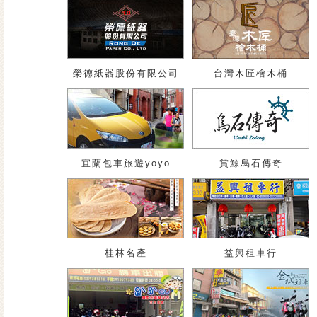
榮德紙器股份有限公司
台灣木匠檜木桶
宜蘭包車旅遊yoyo
賞鯨烏石傳奇
桂林名產
益興租車行