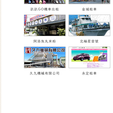
趴趴GO機車出租
金城租車
阿添魚丸米粉
北極星壹號
久九機械有限公司
永定租車