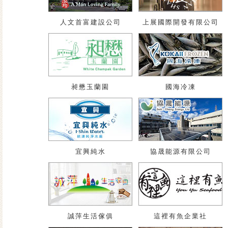
人文首富建設公司
上展國際開發有限公司
昶懋玉蘭園
國海冷凍
宜興純水
協晟能源有限公司
誠萍生活傢俱
這裡有魚企業社