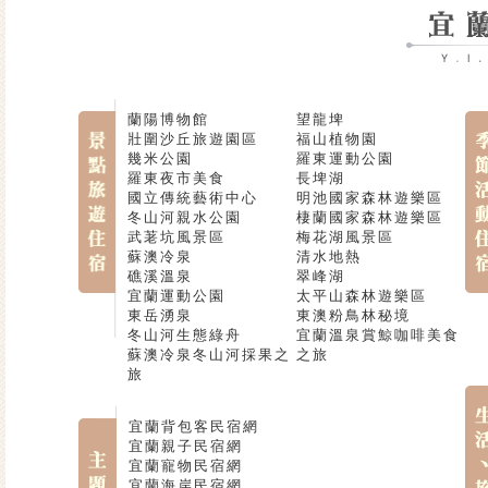
蘭陽博物館
望龍埤
壯圍沙丘旅遊園區
福山植物園
幾米公園
羅東運動公園
羅東夜市美食
長埤湖
國立傳統藝術中心
明池國家森林遊樂區
冬山河親水公園
棲蘭國家森林遊樂區
武荖坑風景區
梅花湖風景區
蘇澳冷泉
清水地熱
礁溪溫泉
翠峰湖
宜蘭運動公園
太平山森林遊樂區
東岳湧泉
東澳粉鳥林秘境
冬山河生態綠舟
宜蘭溫泉賞鯨咖啡美食
蘇澳冷泉冬山河採果之
之旅
旅
宜蘭背包客民宿網
宜蘭親子民宿網
宜蘭寵物民宿網
宜蘭海岸民宿網