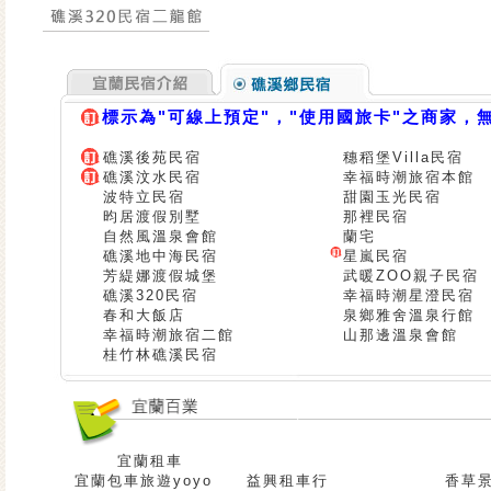
標示為"可線上預定"，"使用國旅卡"之商家，
礁溪後苑民宿
穗稻堡Villa民宿
礁溪汶水民宿
幸福時潮旅宿本館
波特立民宿
甜園玉光民宿
昀居渡假別墅
那裡民宿
自然風溫泉會館
蘭宅
礁溪地中海民宿
星嵐民宿
芳緹娜渡假城堡
武暖ZOO親子民宿
礁溪320民宿
幸福時潮星澄民宿
春和大飯店
泉鄉雅舍溫泉行館
幸福時潮旅宿二館
山那邊溫泉會館
桂竹林礁溪民宿
宜蘭租車
宜蘭包車旅遊yoyo
益興租車行
香草