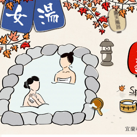
宜蘭礁溪溫泉民宿網,礁溪溫泉公園,五峰旗瀑布,跑馬古道,林美石磐步道
宿推薦,礁溪溫泉飯店推薦,礁溪溫泉飯店評選,礁溪泡湯優惠,辣椒文創
宜蘭