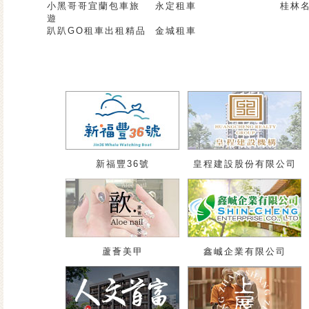
小黑哥哥宜蘭包車旅
永定租車
桂林
遊
趴趴GO租車出租精品
金城租車
新福豐36號
皇程建設股份有限公司
蘆薈美甲
鑫峸企業有限公司